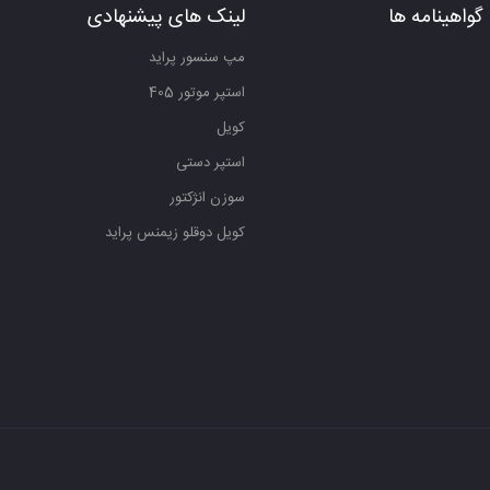
گواهینامه ها
لینک های پیشنهادی
مپ سنسور پراید
استپر موتور 405
کویل
استپر دستی
سوزن انژکتور
کویل دوقلو زیمنس پراید