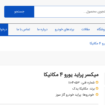
جستجو
وشگاه
مقالات
برندهای خودرو
درباره ما
تماس با ما
درخوا
نیکا
میکسر پراید یورو 4 مکانیکا
شماره فنی:
1104053
برند:
مکانیکا یدک
خودروها:
پراید
خودرو گاز سوز