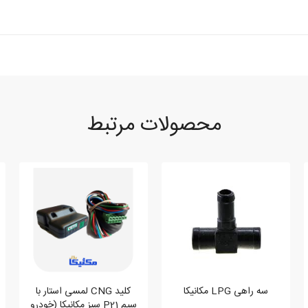
محصولات مرتبط
خواهد آمد
سه راهی LPG مکانیکا
کلید CNG لمسی استار با
سیم P21 سبز مکانیکا (خودرو