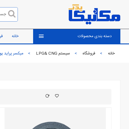
دسته بندی محصولات
خانه
فر
خانه
فروشگاه
سیستم LPG& CNG
میکسر پراید یورو 4 مکا