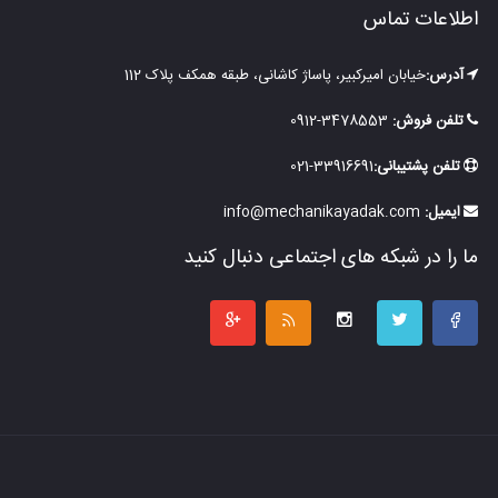
اطلاعات تماس
آدرس:
خیابان امیرکبیر، پاساژ کاشانی، طبقه همکف پلاک 112
تلفن فروش:
3478553-0912
تلفن پشتیبانی:
33916691-021
ایمیل:
info@mechanikayadak.com
ما را در شبکه های اجتماعی دنبال کنید