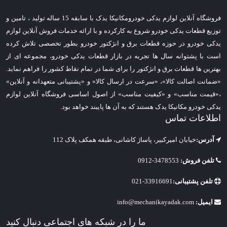
فروشگاه آنلاین لوازم یدکی خودرومکانیکا یدک با سابقه 15 ساله تولید ، تامین و
توزیع قطعات یدکی خودرو شروع به کارکرده و با ارائه خدمات فروش آنلاین لوازم
یدکی خودرو در حوزه قطعات برق و انژکتور خودرو بطور تخصصی تلاش کرده
است با پشتوانه سال ها تجربه در بازار قطعات یدکی خودرو، مجموعه ای از
بهترین ها قطعات برق و انژکتور را برای شما در تمام نقاط کشور را فراهم نماید.
«ضمانت اصالت کالا»، «سرعت در ارسال کالا» و «پشتیبانی متعهدانه و آنلاین»
،«قیمت مناسب» و «کیفیت مناسب» از اصول اساسی فروشگاه آنلاین لوازم
یدکی خودرو مکانیکا یدک هستند که به آن ها پایبند خواهد بود.
اطلاعات تماس
آدرس:
خیابان امیرکبیر، پاساژ کاشانی، طبقه همکف پلاک 112
تلفن فروش:
3478553-0912
تلفن پشتیبانی:
33916691-021
ایمیل:
info@mechanikayadak.com
ما را در شبکه های اجتماعی دنبال کنید