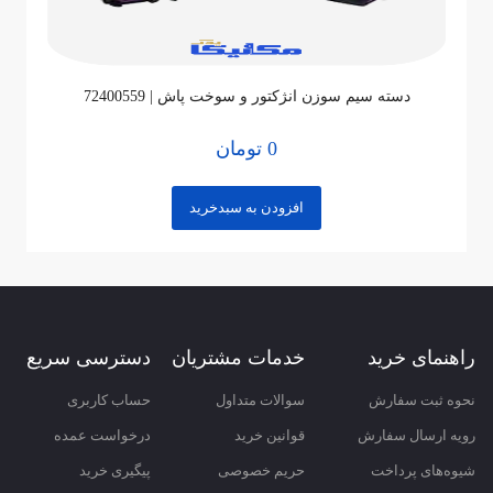
دسته سیم سوزن انژکتور و سوخت پاش | 72400559
0 تومان
نام
افزودن به سبدخرید
ایمیل
ثبت نظر
راهنمای خرید
خدمات مشتریان
دسترسی سریع
نحوه ثبت سفارش
سوالات متداول
حساب کاربری
رویه ارسال سفارش
قوانین خرید
درخواست عمده
شیوه‌های پرداخت
حریم خصوصی
پیگیری خرید