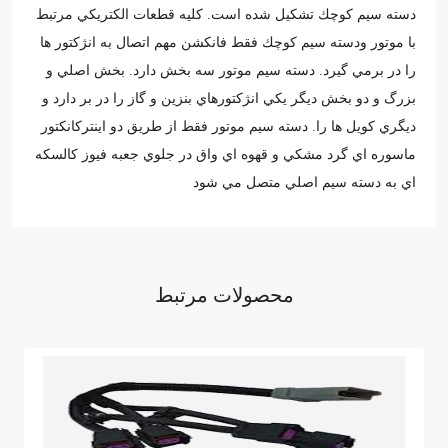
دسته سيم كوچك تشكيل شده است. كليه قطعات الكتريكي مرتبط
با موتور ودسته سيم كوچك فقط فانكشن مهم اتصال به انژكتور ها
را در برمي گيرد. دسته سيم موتور سه بخش دارد. بخش اصلي و
بزرگ و دو بخش ديگر يكي انژكتورهاي بنزين و گاز را در بر دارد و
ديگري كويل ها را. دسته سيم موتور فقط از طريق دو اينتركانكتور
ماسوره اي گرد مشكي و قهوه اي واق در جلوي جعبه فيوز كالسكه
اي به دسته سيم اصلي متصل مي شود
محصولات مرتبط
ثبت نظر
نظر خود را ثبت نمایید. نظر شما پس از تایید مدیر سایت، به نمایش
در خواهد آمد
نظر شما