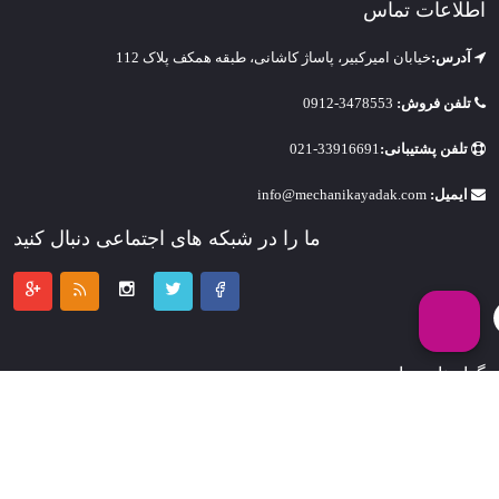
اطلاعات تماس
آدرس:
خیابان امیرکبیر، پاساژ کاشانی، طبقه همکف پلاک 112
تلفن فروش:
3478553-0912
تلفن پشتیبانی:
33916691-021
ایمیل:
info@mechanikayadak.com
ما را در شبکه های اجتماعی دنبال کنید
گواهینامه ها
لینک های پیشنهادی
مپ سنسور پراید