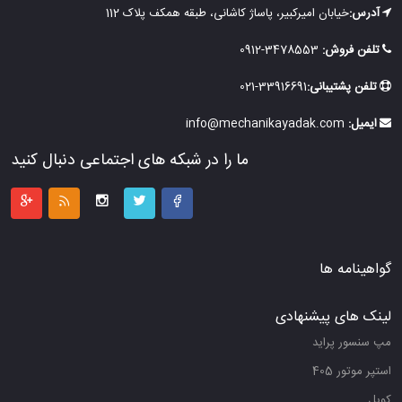
آدرس:
خیابان امیرکبیر، پاساژ کاشانی، طبقه همکف پلاک 112
تلفن فروش:
3478553-0912
تلفن پشتیبانی:
33916691-021
ایمیل:
info@mechanikayadak.com
ما را در شبکه های اجتماعی دنبال کنید
گواهینامه ها
لینک های پیشنهادی
مپ سنسور پراید
استپر موتور 405
کویل