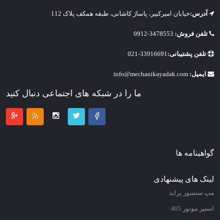
آدرس:
خیابان امیرکبیر، پاساژ کاشانی، طبقه همکف پلاک 112
تلفن فروش:
3478553-0912
تلفن پشتیبانی:
33916691-021
ایمیل:
info@mechanikayadak.com
ما را در شبکه های اجتماعی دنبال کنید
گواهینامه ها
لینک های پیشنهادی
مپ سنسور پراید
استپر موتور 405